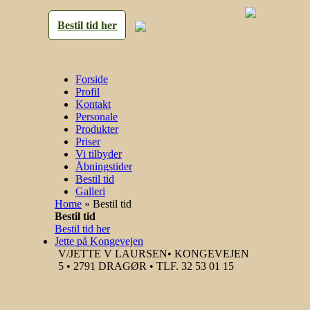
Bestil tid her
Forside
Profil
Kontakt
Personale
Produkter
Priser
Vi tilbyder
Åbningstider
Bestil tid
Galleri
Home
»
Bestil tid
Bestil tid
Bestil tid her
Jette på Kongevejen
V/JETTE V LAURSEN• KONGEVEJEN
5 • 2791 DRAGØR • TLF. 32 53 01 15